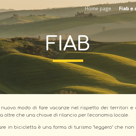
Home page
Fiab e 
ip to main content
Skip to navigat
FIAB
nuovo modo di fare vacanze nel rispetto dei territori e de
ra oltre che una chiave di rilancio per l’economia locale.
are in bicicletta è una forma di turismo “leggero” che no