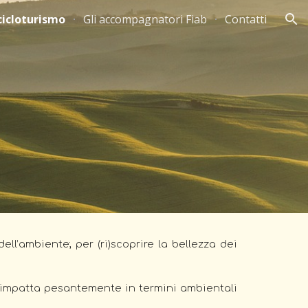
cicloturismo
Gli accompagnatori Fiab
Contatti
ion
ll’ambiente; per (ri)scoprire la bellezza dei
n impatta pesantemente in termini ambientali