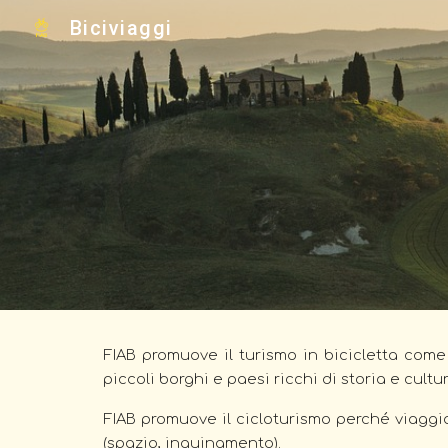
Biciviaggi
Sk
FIAB promuove il turismo in bicicletta come 
piccoli borghi e paesi ricchi di storia e cultu
FIAB promuove il cicloturismo perché viaggi
(spazio, inquinamento).